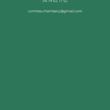
04 79 62 77 52
comites.chambery@gmail.com